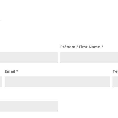
E
Prénom / First Name
*
Email
*
Té