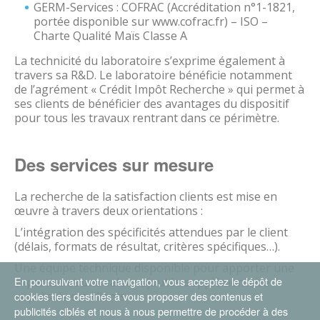
GERM-Services : COFRAC (Accréditation n°1-1821,
portée disponible sur www.cofrac.fr) – ISO –
Charte Qualité Maïs Classe A
La technicité du laboratoire s’exprime également à
travers sa R&D. Le laboratoire bénéficie notamment
de l’agrément « Crédit Impôt Recherche » qui permet à
ses clients de bénéficier des avantages du dispositif
pour tous les travaux rentrant dans ce périmètre.
Des services sur mesure
La recherche de la satisfaction clients est mise en
œuvre à travers deux orientations :
L’intégration des spécificités attendues par le client
(délais, formats de résultat, critères spécifiques…).
Une équipe technique disponible pour apporter une
En poursuivant votre navigation, vous acceptez le dépôt de
expertise et une valeur ajoutée supplémentaire
cookies tiers destinés à vous proposer des contenus et
auprès de ses clients.
publicités ciblés et nous à nous permettre de procéder à des