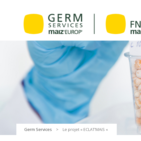
Germ Services
>
Le projet « ECLAT’MAïS «